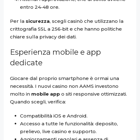
entro 24‑48 ore.
Per la
sicurezza
, scegli casinò che utilizzano la
crittografia SSL a 256‑bit e che hanno politiche
chiare sulla privacy dei dati.
Esperienza mobile e app
dedicate
Giocare dal proprio smartphone è ormai una
necessità. I nuovi casino non AAMS investono
molto in
mobile app
o siti responsive ottimizzati.
Quando scegli, verifica:
Compatibilità iOS e Android.
Accesso a tutte le funzionalità: deposito,
prelievo, live casino e supporto.
Aggiornamenti regolari e assenza di