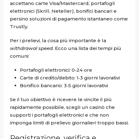
accettano carte Visa/Mastercard, portafogli
elettronici (Skrill, Neteller), bonifici bancari e
persino soluzioni di pagamento istantaneo come
Trustly.
Per i prelievi, la cosa più importante è la
withdrawal speed
. Ecco una lista dei tempi più
comuni:
Portafogli elettronici: 0‑24 ore
Carte di credito/debito: 1‑3 giorni lavorativi
Bonifico bancario: 3‑5 giorni lavorativi
Se il tuo obiettivo è ricevere le vincite il più
rapidamente possibile, scegli un casinò che
supporti i portafogli elettronici e che non
imponga limiti di prelievo giornalieri troppo bassi.
Registrazione, verifica e