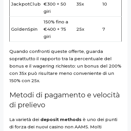
JackpotClub
€300 + 50
35x
10
giri
150% fino a
GoldenSpin
€400 + 75
25x
7
giri
Quando confronti queste offerte, guarda
soprattutto il rapporto tra la percentuale del
bonus e il wagering richiesto: un bonus del 200%
con 35x può risultare meno conveniente di un
150% con 25x.
Metodi di pagamento e velocità
di prelievo
La varietà dei
deposit methods
è uno dei punti
di forza dei nuovi casino non AAMS. Molti