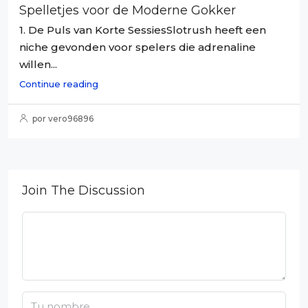
Spelletjes voor de Moderne Gokker
1. De Puls van Korte SessiesSlotrush heeft een
niche gevonden voor spelers die adrenaline
willen...
Continue reading
por vero96896
Join The Discussion