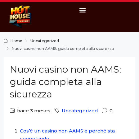
Home
Uncategorized
Nuovi casino non AAMS: guida completa alla sicurezza
Nuovi casino non AAMS:
guida completa alla
sicurezza
hace 3 meses
Uncategorized
0
Cos’è un casino non AAMS e perché sta
spopolando