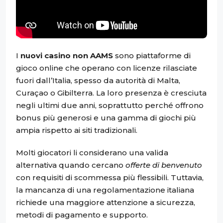
I
nuovi casino non AAMS
sono piattaforme di
gioco online che operano con licenze rilasciate
fuori dall’Italia, spesso da autorità di Malta,
Curaçao o Gibilterra. La loro presenza è cresciuta
negli ultimi due anni, soprattutto perché offrono
bonus più generosi e una gamma di giochi più
ampia rispetto ai siti tradizionali.
Molti giocatori li considerano una valida
alternativa quando cercano
offerte di benvenuto
con requisiti di scommessa più flessibili. Tuttavia,
la mancanza di una regolamentazione italiana
richiede una maggiore attenzione a sicurezza,
metodi di pagamento e supporto.